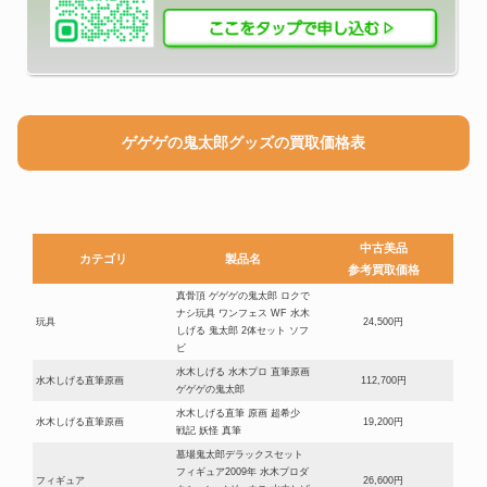
ゲゲゲの鬼太郎グッズの買取価格表
中古美品
カテゴリ
製品名
参考買取価格
真骨頂 ゲゲゲの鬼太郎 ロクで
ナシ玩具 ワンフェス WF 水木
玩具
24,500円
しげる 鬼太郎 2体セット ソフ
ビ
水木しげる 水木プロ 直筆原画
水木しげる直筆原画
112,700円
ゲゲゲの鬼太郎
水木しげる直筆 原画 超希少
水木しげる直筆原画
19,200円
戦記 妖怪 真筆
墓場鬼太郎デラックスセット
フィギュア2009年 水木プロダ
フィギュア
26,600円