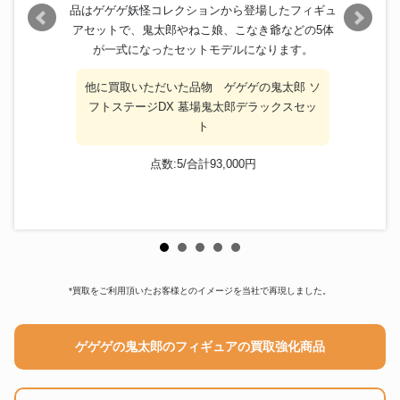
妖怪フィギュアコレクション
品はゲゲゲ妖怪コレクションから登場したフィギュ
2002年お楽しみプレゼント当
フィギュア
アセットで、鬼太郎やねこ娘、こなき爺などの5体
選品 仁王さん ゲゲゲの鬼太郎
妖怪舎 水木しげる
が一式になったセットモデルになります。
ロクでナシ玩具 ゲゲゲの鬼太
フィギュア
郎 ソフビ 鬼太郎大百科 フィ
他に買取いただいた品物 ゲゲゲの鬼太郎 ソ
ギュア
フトステージDX 墓場鬼太郎デラックスセッ
ゲゲゲの鬼太郎 やのまん 大百
ト
フィギュア
怪 第一巻 シークレット 目玉
おやじ フィギュア
点数:5/合計93,000円
シスコ 懸賞品 ゲゲゲの鬼太郎
フィギュア
ソフビ 首振りバッジ フィギュ
ア
*買取をご利用頂いたお客様とのイメージを当社で再現しました。
ゲゲゲの鬼太郎のフィギュアの買取強化商品