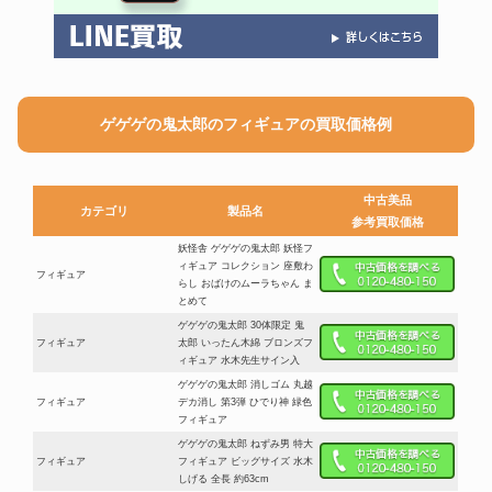
ゲゲゲの鬼太郎のフィギュアの買取価格例
中古美品
カテゴリ
製品名
参考買取価格
妖怪舎 ゲゲゲの鬼太郎 妖怪フ
ィギュア コレクション 座敷わ
フィギュア
らし おばけのムーラちゃん ま
とめて
ゲゲゲの鬼太郎 30体限定 鬼
フィギュア
太郎 いったん木綿 ブロンズフ
ィギュア 水木先生サイン入
ゲゲゲの鬼太郎 消しゴム 丸越
フィギュア
デカ消し 第3弾 ひでり神 緑色
フィギュア
ゲゲゲの鬼太郎 ねずみ男 特大
フィギュア
フィギュア ビッグサイズ 水木
しげる 全長 約63cm