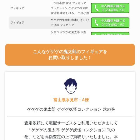
一ツ目小僧 妖怪 フィギュア
フィギュア
コレクション ゲゲゲの鬼太郎
妖怪舎 水木しげる 一つ目小僧
ゲゲゲの鬼太郎 水木しげる ひ
フィギュア
でり神 フィギュア
シスコ ゲゲゲの鬼太郎 大型
フィギュア
トーキング フィギュア 非売品
懸賞
ゲゲゲの鬼太郎 ゲゲゲハウス
こんなゲゲゲの鬼太郎のフィギュアを
フィギュア
9 やまびこ温泉 おもちゃ フィ
お買い取りしました！
ギュア
シスコ CISCO ゲゲゲの鬼太
フィギュア
郎 ソフビ フィギュア 指人形
約9.5cm 景品
シスコ ゲゲゲの鬼太郎 ポリ人
フィギュア
形 食玩
ゲゲゲの鬼太郎 妖怪消しゴム
富山県氷見市・A様
フィギュア
2 ガチャガチャ ガシャポン フ
ィギュア 水木しげる
ゲゲゲの鬼太郎 ゲゲゲ妖怪コレクション 弐の巻
ゲゲゲの鬼太郎 目玉おやじ 大
フィギュア
型フィギュア 約67cm
査定依頼にて宅配サービスをご利用いただきまして
日東 ニットー かっこいい妖怪
「ゲゲゲの鬼太郎 ゲゲゲ妖怪コレクション 弐の
フィギュア
シリーズ 一角大王 ソフビフィ
ギュア
巻」などを高額査定の上で買取りいたしました。本