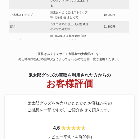
クション メガハウス 水木しげ
る
目玉おやじ ご当地ストラップ
ご当地ストラップ
10,000円
等 北海道 他 まとめて
シスコオマケ 見上げ入道 妖怪
玩具
21,300円
ゲゲゲの鬼太郎
Blu-rayBOX 墓場鬼太郎 初回
DVD・本
限定生産版 特典携帯ストラッ
9,800円
プ付
ゲゲゲの鬼太郎 DVD BOX
*価格はあくまでサイト制作時の参考価格です。
DVD・本
25,300円
70s
売る時期や当社の在庫状況によってかわるので是非一度ご連絡ください。
ゲゲゲの鬼太郎 消しゴム 丸越
消しゴム
113,400円
デカ消し 第3弾 ひでり神 緑色
鬼太郎グッズの買取を利用された方からの
シスコ 懸賞品 ゲゲゲの鬼太郎
フィギュア
59,500円
お客様評価
トーキングフィギュア
アマダ ゲゲゲの鬼太郎 消しゴ
消しゴム
11,500円
ム当 45付 まとめて
ゲゲゲの鬼太郎 ゲゲゲボック
DVD・本
12,200円
鬼太郎グッズをお売りいただいたお客様からの
ス 80’s DVD
ご感想を一部ですが、ご紹介させて頂きます。
バンダイ ゲゲゲの鬼太郎 ゲゲ
玩具
206,500円
ゲハウス 9 やまびこ温泉
油すまし 青色 ガチャ フィギ
消しゴム
7,700円
4.6
ュア コスモス 鬼太郎
ゲゲゲの鬼太郎 ねずみ男 フィ
レビュー平均：4.6(20件)